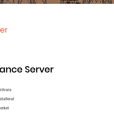
ter
iance Server
rdvara
stallerat
verket