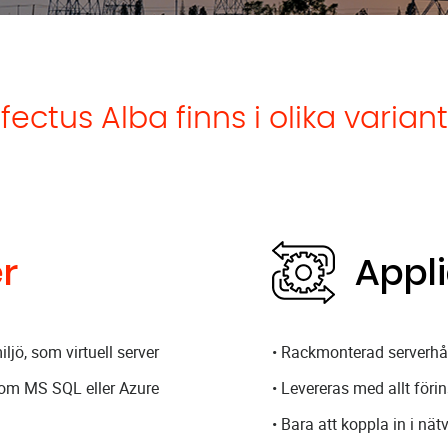
fectus Alba finns i olika varian
er
Appl
ljö, som virtuell server
• Rackmonterad serverhå
som MS SQL eller Azure
• Levereras med allt förin
• Bara att koppla in i nät