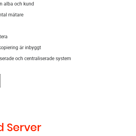
an alba och kund
ntal mätare
tera
opiering är inbyggt
iserade och centraliserade system
d Server