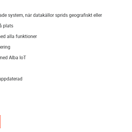
ade system, när datakällor sprids geografiskt eller
å plats
ed alla funktioner
ering
 med Alba IoT
 uppdaterad